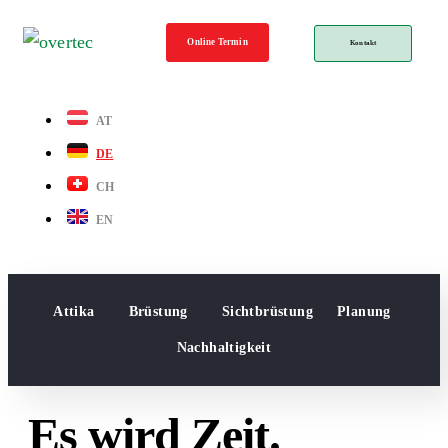
Online Termin
Kontakt
AT
DE
CH
EN
Attika
Brüstung
Sichtbrüstung
Planung
Nachhaltigkeit
Es wird Zeit.