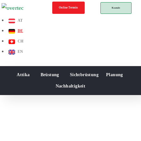
Online Termin
Kontakt
AT
DE
CH
EN
Attika
Brüstung
Sichtbrüstung
Planung
Nachhaltigkeit
Die Erde