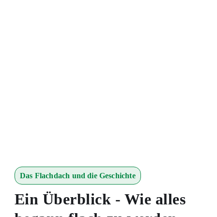
wurde rund
Das Dach
wurde flach
Alles über die steile Geschichte des
Flachdach von 1600 bis 2023.
Das Flachdach und die Geschichte
Ein Überblick - Wie alles