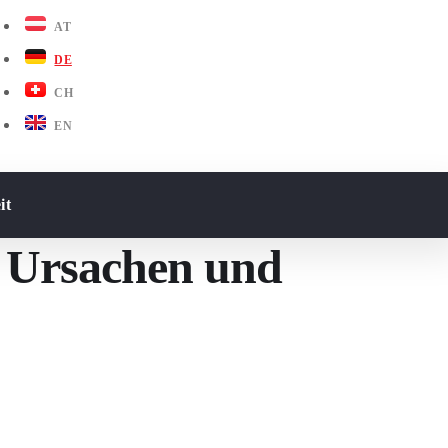
AT
DE
CH
EN
it
 Ursachen und