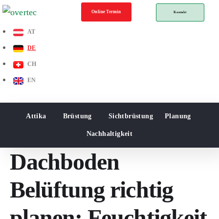
Online Termin
Kontakt
AT
DE
CH
EN
Attika
Brüstung
Sichtbrüstung
Planung
Nachhaltigkeit
Dachboden
Belüftung richtig
planen: Feuchtigkeit