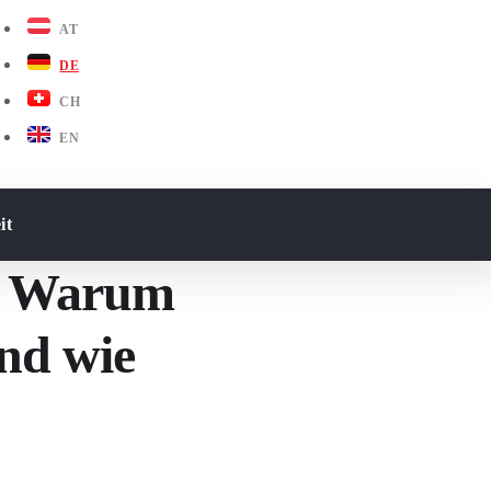
AT
DE
CH
EN
it
d: Warum
und wie