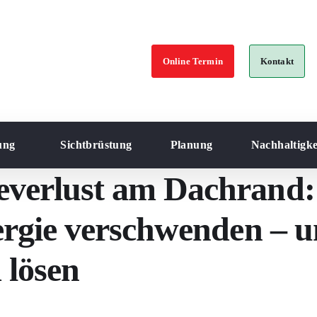
Online Termin
Kontakt
ung
Sichtbrüstung
Planung
Nachhaltigke
everlust am Dachran
nergie verschwenden – 
 lösen