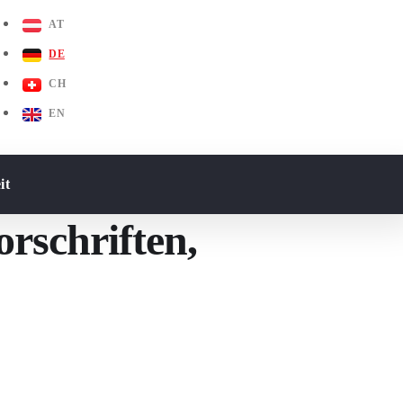
AT
DE
CH
EN
it
rschriften,